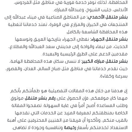
المحافظة، لذلك نوفر خدمة فورية في مناطق مثل الفردوس،
الأندلس، جليب الشيوخ، وعبدالله المبارك.
بنشر متنقل الأحمدي:
من المناطق الصناعية في ميناء عبدالله إلى
المنتجعات في الخيران والمزارع في الوفرة، تمتد خدماتنا لتغطية
هذه المحافظة الشاسعة بالكامل.
بنشر متنقل الجهراء:
نغطي الجهراء بتاريخها العريق وتوسعها
الحديث، من تيماء والواحة إلى مدينتي سعد العبدالله والمطلاع،
مقدمين الدعم على الطرق الرئيسية والبعيدة.
بنشر متنقل مبارك الكبير:
لا ننسى سكان هذه المحافظة الهامة،
حيث نقدم خدماتنا في مناطق مثل صباح السالم، العدان، والقصور،
بسرعة وكفاءة.
إن هدفنا من خلال هذه المقالات التفصيلية هو طمأنتكم بأنكم
مهما كان موقعكم، فإن الحصول على
رقم بنشر متنقل
موثوق
وطلب المساعدة أصبح أمراً في غاية السهولة. تصفحوا المقالة
الخاصة بمنطقتكم لمعرفة المزيد عن الخدمات التي نقدمها
بالقرب منكم، وتأكدوا أن فريقنا من الفنيين المحترفين على أهبة
الاستعداد لخدمتكم بأسعار
رخيصة
وتنافسية وجودة لا تضاهى.