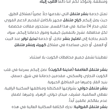
ومنطقة، ولنؤكد لكم أننا دائماً
الأقرب إليك
.
تمثل خدمة
بنشر متنقل
التي نقدمها حلاً عصرياً لمشاكل الطرق،
حيث يصل إليكم
كراج متنقل
مجهز بالكامل لتقديم الدعم الفوري
على مدار 24 ساعة. في هذا القسم، ستجدون مقالات مخصصة
لكل محافظة، تشرح بالتفصيل كيفية وصول خدماتنا إليكم، سواء
كنتم بحاجة إلى
تصليح بنشر
عاجل، أو خدمة
تبديل تواير
عند البيت
أو العمل، أو حتى مساعدة في مشاكل
كهرباء وبنشر متنقل
.
تغطيتنا تشمل جميع محافظات الكويت بلا استثناء:
بنشر متنقل العاصمة (مدينة الكويت):
نصل إليكم بسرعة في قلب
الكويت التجاري والسكني، مقدمين خدماتنا في شرق، دسمان،
بنيد القار، وغيرها من المناطق الحيوية.
بنشر متنقل حولي:
بشوارعها المكتظة ومناطقها السكنية الراقية،
نغطي السالمية، مشرف، ميدان حولي، الزهراء، وغيرها، لضمان
عدم بقائكم عالقين أبداً.
بنشر متنقل الفروانية:
ندرك الكثافة السكانية العالية في هذه