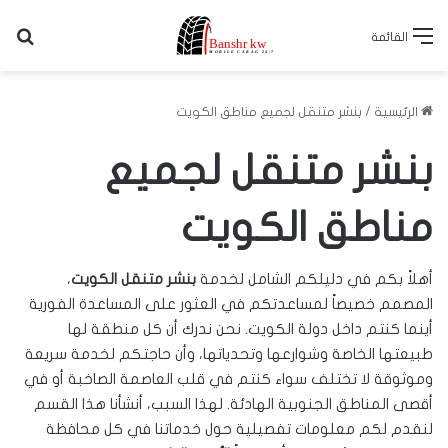
بح
القائمة
الرئيسية
/
بنشر متنقل لجميع مناطق الكويت
بنشر متنقل بيان | 56676610 | خدمة 24 ساعة
بنشر متنقل البدع | 56676610 | خدمة 24 ساعة
بنشر متنقل مشرف | 56676610 | خدمة 24 ساعة
بنشر متنقل لجميع
مناطق الكويت
أهلاً بكم في دليلكم الشامل لخدمة
بنشر متنقل الكويت
،
المصمم خصيصاً لمساعدتكم في العثور على المساعدة الفورية
أينما كنتم داخل دولة الكويت. نحن ندرك أن كل منطقة لها
طبيعتها الخاصة وشوارعها وتحدياتها، وأن حاجتكم لخدمة سريعة
وموثوقة لا تختلف سواء كنتم في قلب العاصمة الصاخبة أو في
أقصى المناطق الجنوبية الهادئة. لهذا السبب، أنشأنا هذا القسم
لنقدم لكم معلومات تفصيلية حول خدماتنا في كل محافظة