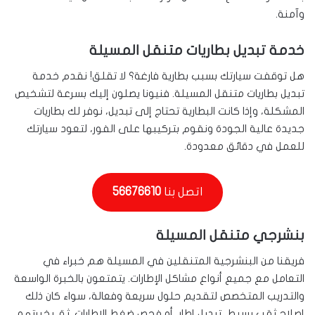
وآمنة.
خدمة تبديل بطاريات متنقل المسيلة
هل توقفت سيارتك بسبب بطارية فارغة؟ لا تقلق! نقدم خدمة
تبديل بطاريات متنقل المسيلة. فنيونا يصلون إليك بسرعة لتشخيص
المشكلة، وإذا كانت البطارية تحتاج إلى تبديل، نوفر لك بطاريات
جديدة عالية الجودة ونقوم بتركيبها على الفور، لتعود سيارتك
للعمل في دقائق معدودة.
اتصل بنا
56676610
بنشرجي متنقل المسيلة
فريقنا من البنشرجية المتنقلين في المسيلة هم خبراء في
التعامل مع جميع أنواع مشاكل الإطارات. يتمتعون بالخبرة الواسعة
والتدريب المتخصص لتقديم حلول سريعة وفعالة، سواء كان ذلك
إصلاح ثقب بسيط، تبديل إطار، أو فحص ضغط الإطارات. ثق بخبرتهم