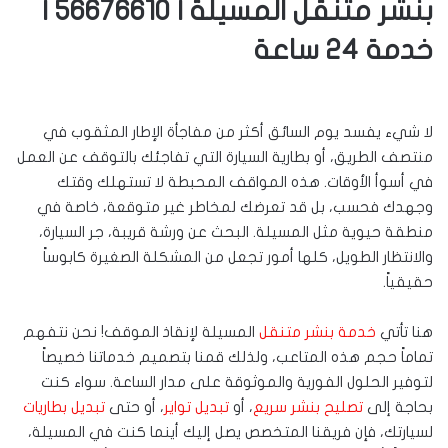
بنشر متنقل المسيلة | 56676610 |
خدمة 24 ساعة
لا شيء يفسد يوم السائق أكثر من مفاجأة الإطار المثقوب في
منتصف الطريق، أو بطارية السيارة التي تفاجئك بالتوقف عن العمل
في أسوأ الأوقات. هذه المواقف المحبطة لا تستهلك وقتك
وجهدك فحسب، بل قد تعرضك لمخاطر غير متوقعة، خاصة في
منطقة حيوية مثل المسيلة. البحث عن ورشة قريبة، جر السيارة،
والانتظار الطويل، كلها أمور تجعل من المشكلة الصغيرة كابوساً
حقيقياً.
هنا تأتي
خدمة بنشر متنقل
المسيلة لإنقاذ الموقف! نحن نتفهم
تماماً حجم هذه المتاعب، ولذلك قمنا بتصميم خدماتنا خصيصاً
لتوفير الحلول الفورية والموثوقة على مدار الساعة. سواء كنت
بحاجة إلى
تصليح بنشر سريع
، أو
تبديل تواير
، أو حتى
تبديل بطاريات
لسيارتك، فإن فريقنا المتخصص يصل إليك أينما كنت في المسيلة،