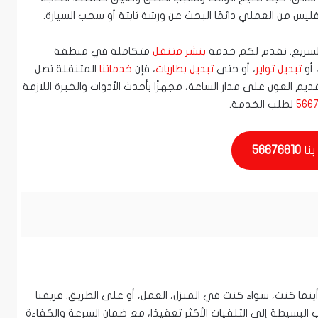
س من العملي دائمًا البحث عن ورشة ثابتة أو سحب السيارة.
والسريع. نقدم لكم خدمة
بنشر متنقل
متكاملة في منطقة
أو
تبديل تواير
، أو حتى
تبديل بطاريات
، فإن
خدماتنا
المتنقلة تصل
 العون على مدار الساعة، مجهزًا بأحدث الأدوات والخبرة اللازمة
5667
لطلب الخدمة.
بنا
56676610
ما كنت، سواء كنت في المنزل، العمل، أو على الطريق. فريقنا
 البسيطة إلى التلفيات الأكثر تعقيدًا، مع ضمان السرعة والكفاءة