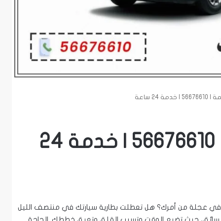
ة 24 ساعة
بنشر متنقل الدسمة | 56676610 | خدمة 24
ي عجلة من أمرك؟ هل تعطلت بطارية سيارتك في منتصف الليل
سائق، حيث تضيع الوقت وتسبب القلق وتعيق خططك. الحاجة