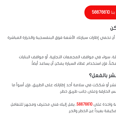
بنا
56676610
كن
 تحمي إطارات سيارتك. الأشعة فوق البنفسجية والحرارة المباشرة
، سواء في مواقف المجمعات التجارية، أو مواقف البنايات
ً، فإن استخدام غطاء السيارة يمكن أن يساعد أيضاً.
شر بالفعل؟
بنشر أو شككت في سلامة أحد إطاراتك على الطريق، فإن أسوأ ما
 الحارقة وعلى جانب طريق خطر.
مة واحدة على
56676610
، يصل إليك فني محترف ومجهز للتعامل
يفة بعيداً عن الخطر والحر.