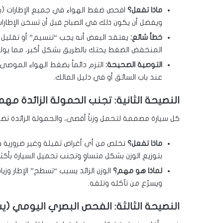
ماذا تفعل؟
افحص ضغط الهواء في جميع الإطارات (بما
ويفضل أن يكون ذلك في الصباح قبل أن تسخن الإطارات
خطأ شائع:
يعتقد البعض أنه يجب “تنسيم” أو تقليل ض
المنخفض الضغط يحتك بالطريق بشكل أكبر، مما يولد ح
التوصية الصحيحة:
التزم دائماً بضغط الهواء الموصى
عند باب السائق أو في دليل المالك.
النصيحة الثانية: تجنب الحمولة الزائدة مهم
كل سيارة مصممة لتحمل وزناً أقصى، والحمولة الزائدة تضع 
ماذا تفعل؟
تخلص من أي أغراض ثقيلة وغير ضرورية في
بتوزيع الوزن بشكل متساوٍ وتجنب تحميل السيارة بأكثر
لماذا هو مهم؟
الوزن الزائد يسبب “تسطح” الإطار وزي
ويسرّع من تآكله وتلفه.
النصيحة الثالثة: الفحص البصري اليومي (يستغرق 30 ثا