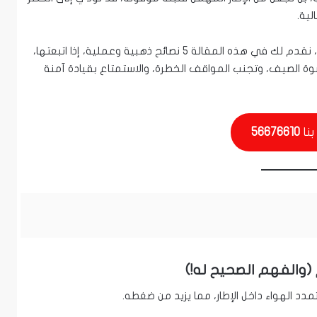
لية.
إن سلامتك وسلامة من معك هي أولويتنا القصوى. لذلك، نقدم لك في هذه المقالة 5 نصائح ذهبية وعملية، إذا اتبعتها،
 الصيف، وتجنب المواقف الخطرة، والاستمتاع بقيادة آمنة
بنا
56676610
(والفهم الصحيح له!)
دد الهواء داخل الإطار، مما يزيد من ضغطه.