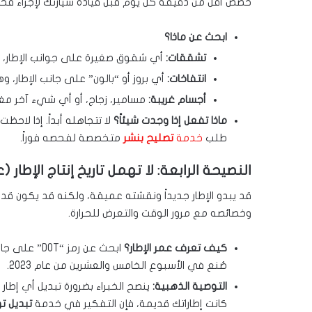
خصص أقل من دقيقة كل يوم قبل قيادة سيارتك لإجراء فحص
ابحث عن ماذا؟
تشققات:
أي شقوق صغيرة على جوانب الإطار، خ
انتفاخات:
أي بروز أو “بالون” على جانب الإطار،
أجسام غريبة:
مسامير، زجاج، أو أي شيء آخر مغر
ماذا تفعل إذا وجدت شيئاً؟
لا تتجاهله أبداً. إذا لاحظت
طلب
خدمة
تصليح بنشر
متخصصة لفحصه فوراً.
النصيحة الرابعة: لا تهمل تاريخ إنتاج الإطار (ع
قد يبدو الإطار جديداً ونقشته عميقة، ولكنه قد يكون قديما
وخصائصه مع مرور الوقت والتعرض للحرارة.
كيف تعرف عمر الإطار؟
صُنع في الأسبوع الخامس والعشرين من عام 2023.
التوصية الذهبية:
كانت إطاراتك قديمة، فإن التفكير في خدمة
تبديل تو