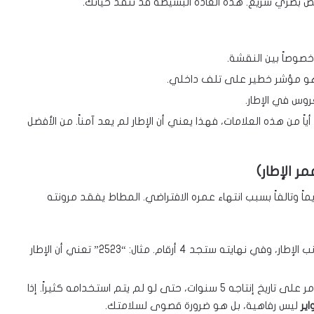
 بصري سريع. هذه العادة البسيطة قد تنقذ حياتك.
صوصاً بين النقشة.
 وهو مؤشر خطير على تلف داخلي.
وس في الإطار.
 أياً من هذه العلامات، فهذا يعني أن الإطار لم يعد آمناً. من الأفضل
مر الإطار)
ً وتالفاً بسبب انتهاء عمره الافتراضي. المطاط يفقد مرونته
ابحث عن رمز “DOT” على جانب الإطار، وفي نهايته ستجد 4 أرقام. مثال: “2523” تعني أن الإطار
ينصح الخبراء بضرورة تبديل أي إطار مر على تاريخ إنتاجه 5 سنوات، حتى لو لم يتم استخدامه كثيراً. إذا
اير
ليس رفاهية، بل هو ضرورة قصوى لسلامتك.